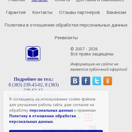
Гарантия
Контакты
Отзывы партнеров
Вакансии
Политика в отношении обработки персональных данных
Реквизиты
© 2007 - 2026
Все права защищены
Информация на сайте не
является публичной офертой
Подробнее по тел.:
8 (383) 239-43-02,
8 (383)
239-63-13
8 (383) 239-26-24,
8 (3952)
Я соглашаюсь на использование cookie-файлов
98-36-86
для улучшения работы сайта, даю согласие на
обработку
персональных данных
и принимаю
Политику в отношении обработки
Создание сайтов
персональных данных.
Продвижение сайтов