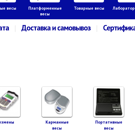
ые весы
Платформенные
Товарные весы
Лаборатор
весы
ата
Доставка и самовывоз
Сертифик
езмены
Карманные
Портативные
весы
весы