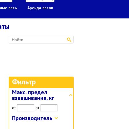
ные весы
Аренда весов
Гири
Грузоподъ
оборудов
аты
Фильтр
Макс. предел
взвешивания, кг
от
от
Производитель