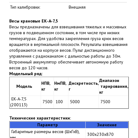
Тип калибровки:
Внешняя
Весы крановые ЕК-A-7,5
Весы предназначены для взвешивания тяжелых и массивных
грузов в подвешенном состоянии, в том числе при низких
температурах. Для удобства закрепления груза крюк весов
вращается в вертикальной плоскости. Результаты взвешивания
отображаются на корпусе весов. Пульт дистанционного
управления с радиоканалом с дальностью работы до 30м.
Встроенный аккумулятор обеспечивает автономную работу
весов до 120 часов.
Модельный ряд:
Диапазон
НПВ,
НмПВ,
Дискретность,
Модель
тарирования,
кг
кг
г
кг
ЕК-A-7,5
7500
100
5000
7500
(200113)
Технические характеристики:
Параметр
Значение
Габаритные размеры весов (ШхГхВ),
300х230х870
мм