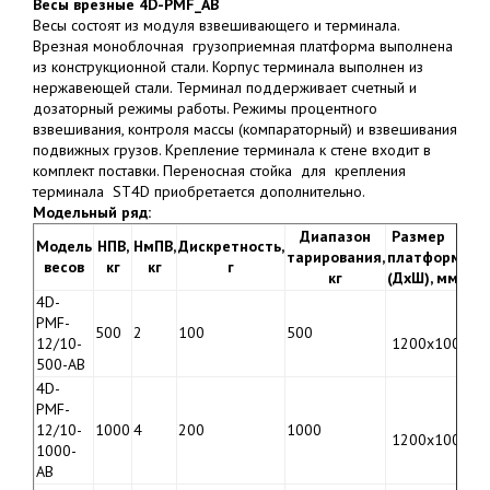
Весы врезные 4D-PMF_AВ
Весы состоят из модуля взвешивающего и терминала.
Врезная моноблочная грузоприемная платформа выполнена
из конструкционной стали. Корпус терминала выполнен из
нержавеющей стали. Терминал поддерживает счетный и
дозаторный режимы работы. Режимы процентного
взвешивания, контроля массы (компараторный) и взвешивания
подвижных грузов. Крепление терминала к стене входит в
комплект поставки. Переносная стойка для крепления
терминала ST4D приобретается дополнительно.
Модельный ряд:
Диапазон
Размер
Модель
НПВ,
НмПВ,
Дискретность,
тарирования,
платформы
Ц
весов
кг
кг
г
кг
(ДхШ), мм
ру
4D-
PMF-
500
2
100
500
9
12/10-
1200х1000
3
500-AB
4D-
PMF-
12/10-
1000
4
200
1000
9
1200х1000
1000-
3
AB