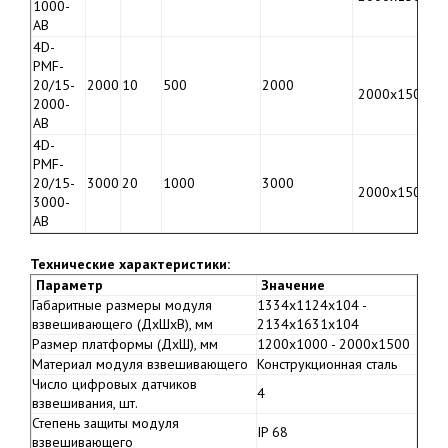
1000-
4
AB
4D-
PMF-
20/15-
2000
10
500
2000
1
2000х1500
2000-
4
AB
4D-
PMF-
20/15-
3000
20
1000
3000
1
2000х1500
3000-
4
AB
Технические характеристики:
Параметр
Значение
Габаритные размеры модуля
1334х1124х104 -
взвешивающего (ДхШхВ), мм
2134х1631х104
Размер платформы (ДхШ), мм
1200х1000 - 2000х1500
Материал модуля взвешивающего
Конструкционная сталь
Число цифровых датчиков
4
взвешивания, шт.
Степень защиты модуля
IP 68
взвешивающего