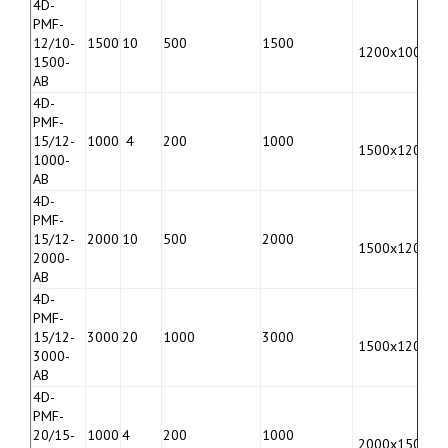
4D-
PMF-
12/10-
1500
10
500
1500
9
1200х1000
1500-
3
AB
4D-
PMF-
15/12-
1000
4
200
1000
1
1500х1200
1000-
4
AB
4D-
PMF-
15/12-
2000
10
500
2000
1
1500х1200
2000-
4
AB
4D-
PMF-
15/12-
3000
20
1000
3000
1
1500х1200
3000-
4
AB
4D-
PMF-
20/15-
1000
4
200
1000
1
2000х1500