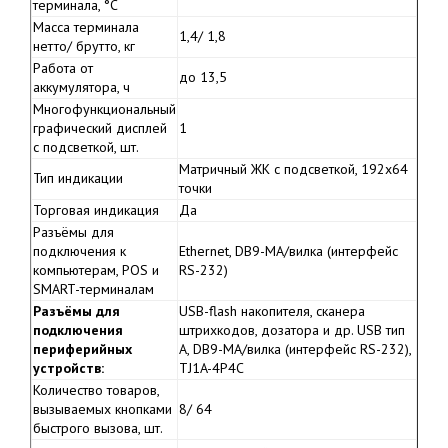
терминала, °С
Масса терминала
1,4/ 1,8
нетто/ брутто, кг
Работа от
до 13,5
аккумулятора, ч
Многофункциональный
графический дисплей
1
с подсветкой, шт.
Матричный ЖК с подсветкой, 192х64
Тип индикации
точки
Торговая индикация
Да
Разъёмы для
подключения к
Ethernet, DB9-MА/вилка (интерфейс
компьютерам, POS и
RS-232)
SMART-терминалам
Разъёмы для
USB-flash накопителя, сканера
подключения
штрихкодов, дозатора и др. USB тип
периферийных
А, DB9-MА/вилка (интерфейс RS-232),
устройств:
TJ1A-4P4C
Количество товаров,
вызываемых кнопками
8/ 64
быстрого вызова, шт.