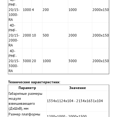
PMF-
1
20/15-
1000
4
200
1000
2000х1500
1
1000-
RA
4D-
PMF-
1
20/15-
2000
10
500
2000
2000х1500
1
2000-
RA
4D-
PMF-
1
20/15-
3000
20
1000
3000
2000х1500
1
3000-
RA
Технические характеристики:
Параметр
Значение
Габаритные размеры
модуля
1334х1124х104 - 2134х1631х104
взвешивающего
(ДхШхВ), мм
Размер платформы
1200х1000 - 2000х1500