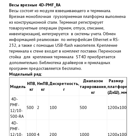
Весы врезные 4D-PMF_RA
Весы состоят из модуля взвешивающего и терминала.
Врезная моноблочная грузоприемная платформа выполнена
из конструкционной стали. Терминал регистрирует
товароучетные операции (прием, отпуск, списание,
инвентаризация), интегрируется в системы учета. Обмен
информацией реализован по интерфейсам Ethernet и RS-
232, а также с помощью USB-flash накопителя. Крепление
терминала к стене входит в комплект поставки. Переносная
стойка для крепления терминала ST4D приобретается
дополнительно. Библиотека драйверов и прикладных
программ предоставляется бесплатно.
Модельный ряд:
Диапазон
Размер
НПВ,
НмПВ,
Дискретность,
Ц
Модель
тарирования,
платформы
кг
кг
г
р
кг
(ДхШ), мм
4D-
PMF-
9
500
2
100
500
1200х1000
12/10-
0
500-RA
4D-
PMF-
9
12/10-
1000
4
200
1000
1200х1000